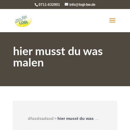
0711-632901
info@logl-bw.de
hier musst du was
malen
dfasdsadasd
hier musst du was malen