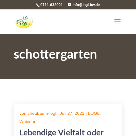
0711-632901
info@logl-bw.de
schottergarten
von
cheubaum-logl
|
Juli 27, 2021
|
LOGL
,
Webinar
Lebendige Vielfalt oder