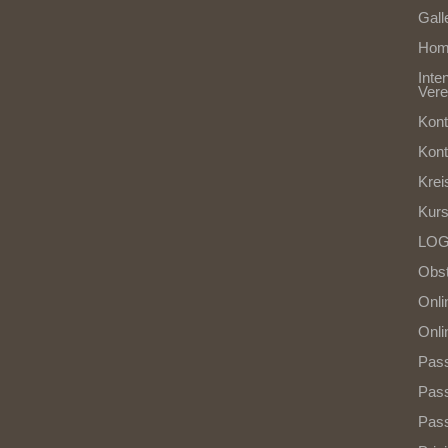
Gall
Hom
Inte
Vere
Kont
Kon
Krei
Kur
LOG
Obst
Onli
Onli
Pass
Pas
Pass