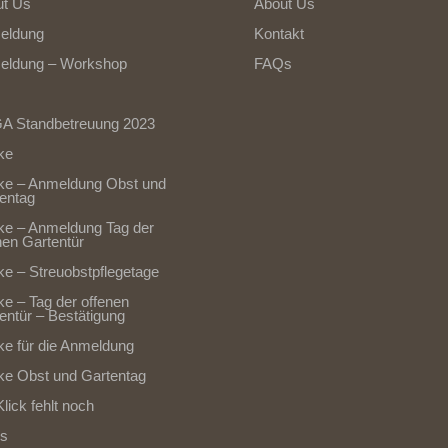
ut Us
About Us
eldung
Kontakt
eldung – Workshop
FAQs
A Standbetreuung 2023
ke
ke – Anmeldung Obst und
entag
e – Anmeldung Tag der
nen Gartentür
e – Streuobstpflegetage
e – Tag der offenen
entür – Bestätigung
e für die Anmeldung
e Obst und Gartentag
Klick fehlt noch
s