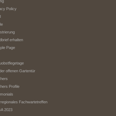
ing
acy Policy
l
le
strierung
brief erhalten
ple Page
uobstflegetage
der offenen Gartentür
hers
hers Profile
imonials
regionales Fachwartetreffen
A 2023