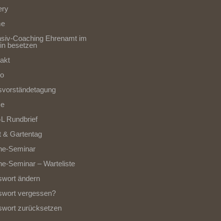
ery
e
nsiv-Coaching Ehrenamt im
in besetzen
akt
to
svorständetagung
se
L Rundbrief
 & Gartentag
ne-Seminar
ne-Seminar – Warteliste
wort ändern
swort vergessen?
wort zurücksetzen