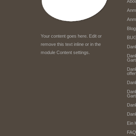
Abo
Anm
Anm
Blog
Your content goes here. Edit or
BUG
remove this text inline or in the
Dan
module Content settings.
Dan
Gart
Dank
offe
Dank
Dank
Gart
Dank
Dank
Ein 
FAQ