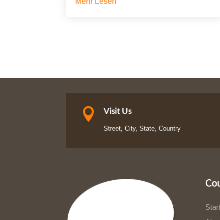
Mehr Lesen

Visit Us
Street, City, State, Country
Co
Star