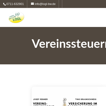
0711-632901
info@logl-bw.de
Vereinssteuer