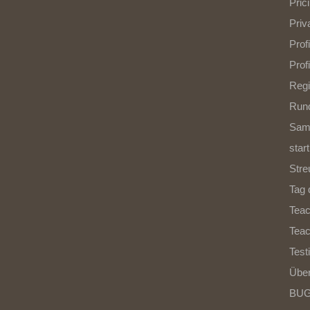
Pric
Priv
Profi
Profi
Regi
Rund
Sam
start
Stre
Tag 
Teac
Teac
Test
Über
BUG